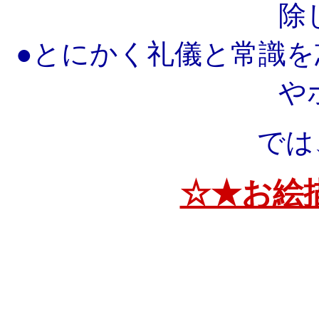
除
●とにかく礼儀と常識
や
では
☆★お絵