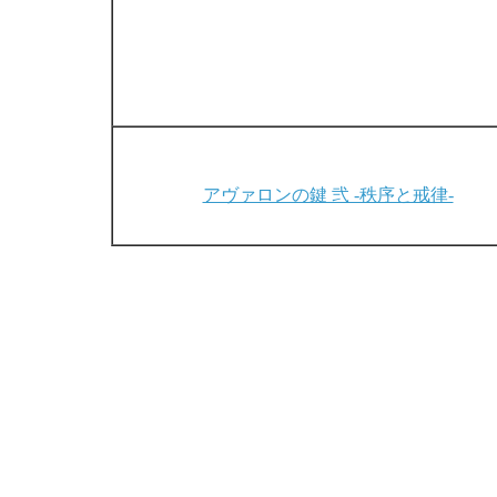
アヴァロンの鍵 弐 -秩序と戒律-